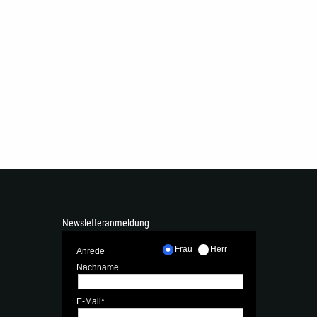
Newsletteranmeldung
Frau
Herr
Anrede
Nachname
E-Mail*