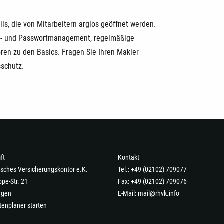
ls, die von Mitarbeitern arglos geöffnet werden.
gs- und Passwortmanagement, regelmäßige
ren zu den Basics. Fragen Sie Ihren Makler
schutz.
ft
Kontakt
isches Versicherungskontor e.K.
Tel.: +49 (02102) 709077
pe-Str. 21
Fax: +49 (02102) 709076
ngen
E-Mail:
mail@rhvk.info
tenplaner starten