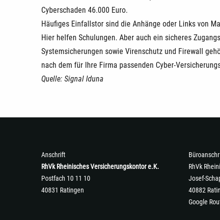
Cyberschaden 46.000 Euro.
Häufiges Einfallstor sind die Anhänge oder Links von Mai
Hier helfen Schulungen. Aber auch ein sicheres Zugan
Systemsicherungen sowie Virenschutz und Firewall gehö
nach dem für Ihre Firma passenden Cyber-Versicherungs
Quelle: Signal Iduna
Anschrift
Büroanschri
RhVk Rheinisches Versicherungskontor e.K.
RhVk Rhein
Postfach 10 11 10
Josef-Schap
40831 Ratingen
40882 Rati
Google Rou